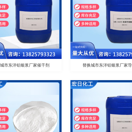
换城市东洋铝银浆厂家催干剂
替换城市东洋铝银浆厂家导