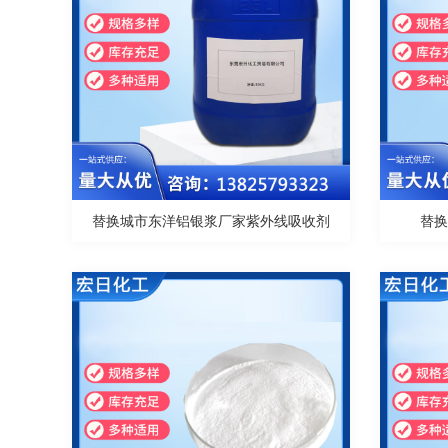
替换城市东洋铝银浆厂家紫外线吸收剂
替