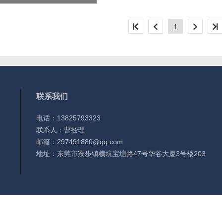
1
联系我们
电话：13825793323
联系人：曹经理
邮箱：297491880@qq.com
地址：东莞市寮步镇横坑宝塘路47号华谷大厦3号楼203
备案号：
粤ICP备2023037087号
网站维护：
天英网络