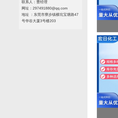
联系人：曹经理
网址：297491880@qq.com
地址 ：东莞市寮步镇横坑宝塘路47
号华谷大厦3号楼203