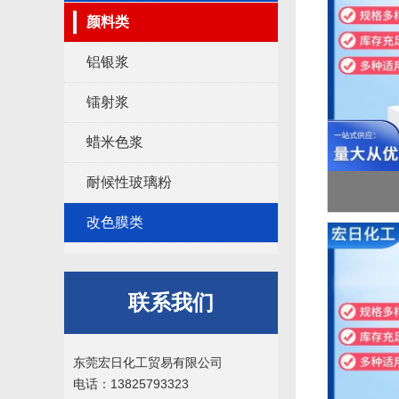
颜料类
铝银浆
镭射浆
蜡米色浆
耐候性玻璃粉
改色膜类
联系我们
东莞宏日化工贸易有限公司
电话：13825793323