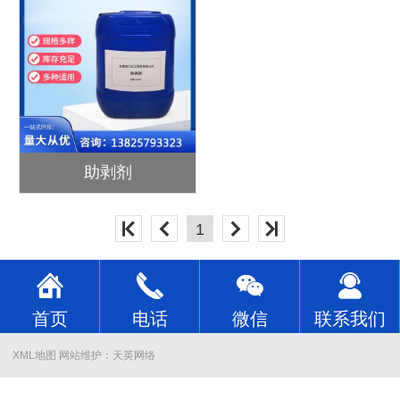
助剥剂
1
首页
电话
微信
联系我们
XML地图
网站维护：
天英网络