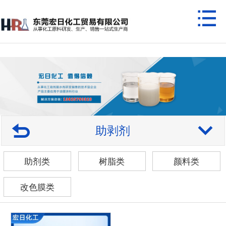
助剥剂
助剂类
树脂类
颜料类
改色膜类