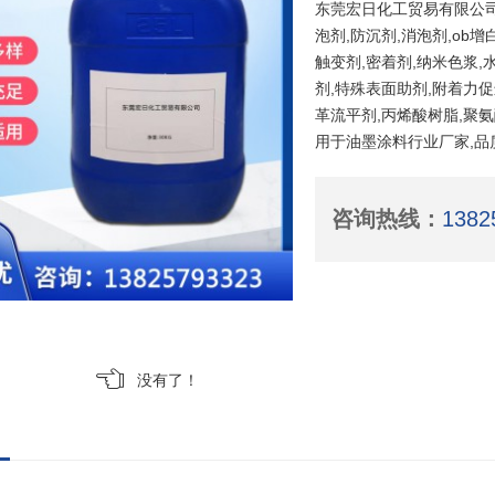
东莞宏日化工贸易有限公司
泡剂,防沉剂,消泡剂,ob增
触变剂,密着剂,纳米色浆,水
剂,特殊表面助剂,附着力促
革流平剂,丙烯酸树脂,聚
用于油墨涂料行业厂家,品
咨询热线：
1382
没有了！