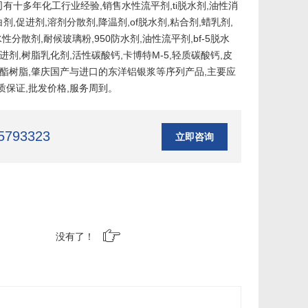
有十多年化工行业经验,销售水性流平剂,ti脱水剂,油性消
白剂,促进剂,溶剂分散剂,降温剂,of脱水剂,粘合剂,蜡乳剂,
性分散剂,耐候玻璃粉,950防水剂,油性流平剂,bf-5脱水
进剂,树脂乳化剂,活性碳酸钙,卡博特M-5,轻质碳酸钙,皮
氨酯树脂,肇庆国产与进口的东洋铝银浆等序列产品,主要应
质保证,批发价格,服务周到。
5793323
立即咨询
没有了！