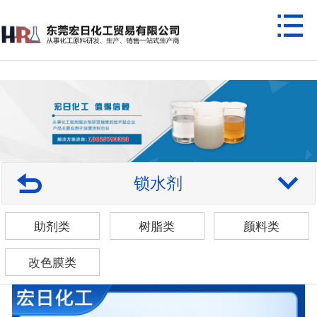
锁水剂
助剂类
树脂类
颜料类
改色膜类